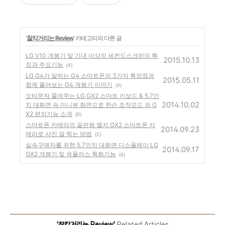
'
찰칵거리는 Review
' 카테고리의 다른 글
LG V10 개봉기 및 기대 이상의 세컨드스크린의 특
2015.10.13
징과 주요기능
(4)
LG G4가 말하는 G4 스마트폰의 3가지 특장점과
2015.05.11
함께 풀어보는 G4 개봉기 이야기
(4)
오타문자 줄여주는 LG GX2 스마트 키보드 & 5.7인
2014.10.02
치 대화면 속 미니뷰 화면으로 한손 조작모드 외 G
X2 편의기능 소개
(0)
스마트폰 카메라의 끝판왕 엘지 GX2 스마트폰 카
2014.09.23
메라로 사진 잘 찍는 방법
(2)
실속구매자를 위한 5.7인치 대화면 디스플레이 LG
2014.09.17
GX2 개봉기 및 유플러스 특화기능
(4)
'찰칵거리는 Review'
Related Articles