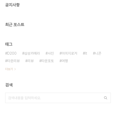
공지사항
최근 포스트
태그
D200
삼성카메라
사진
이미지로거
It
니콘
타운리뷰
리뷰
타운포토
여행
더보기
검색