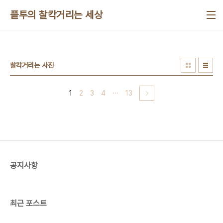
본문 바로가기
플투의 찰칵거리는 세상
찰칵거리는 사진
1
2
3
4
···
13
공지사항
최근 포스트