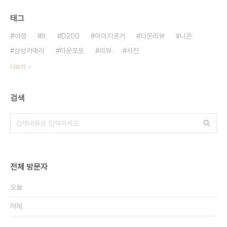
태그
여행
It
D200
이미지로거
타운리뷰
니콘
삼성카메라
타운포토
리뷰
사진
더보기
검색
전체 방문자
오늘
어제