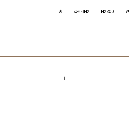
홈
갤럭시NX
NX300
인
1