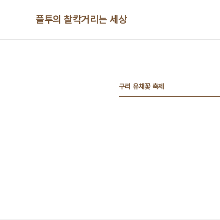
본문 바로가기
플투의 찰칵거리는 세상
구리 유채꽃 축제