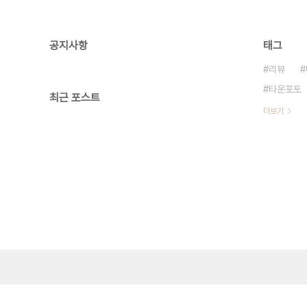
공지사항
태그
리뷰
타운포토
최근 포스트
더보기