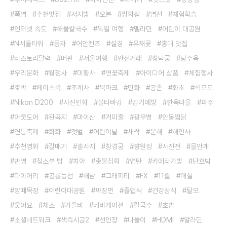
폭염
추천맛집
저지방
오븐
쌍화점
염전
체험학습
인터넷 속도
해물칼국수
독일 여행
멜라민
어린이 대공원
N서울타워
풍차
어안렌즈
설경
유채꽃
홍대 맛집
티스토리달력
머핀
서울여행
안전거래
창덕궁
탕수육
우리문화
월정사
미황사
연꽃축제
아이디어 상품
체험행사
호박
페이스북
조계사
북마크
민화
공존
화초
석모도
Nikon D200
사진인화
블타바강
감기예방
한옥마을
파주
아웃도어
관곡지
마이산
거미줄
광우병
안동찜닭
연등축제
회화
갯벌
어린이날
새싹
운해
해인사
추천영화
갈매기
출사지
창경궁
향원정
사진전
물안개
반영
청소부 밥
치아
촛불집회
연탄
카메라가방
단호박
다이어리
공룡능선
해남
그래피티
FX
11월
매실
양떼목장
어린이대공원
짜장면
졸업식
건강상식
탈모
웃어요
채소
가을비
네비게이션
칼국수
초밥
소셜네트워크
색즉시공2
선인장
나들이
HDMI
알라딘