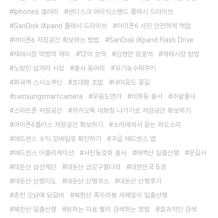
Iphone6 갤러리
샌디스크 아이익스팬드 플래시 드라이브
SanDisk iXpand 플래시 드라이브
아이폰6 사진 안전하게 백업
아이폰6 저장공간 확보하는 방법
SanDisk iXpand Flash Drive
재래시장 먹방의 재미
12억 호떡
김영민 왕호떡
재래시장 탐방
노량진 삼거리 시장
출사 동아리
유기농수제쿠키
화곡역 스시쇼쿠닌
초대형 초밥
내마음도 꽃길
samsungsmartcamera
우음도연가
이화동 출사
주말출사
스마트폰 저장공간
카카오톡 대화창 나가기로 저장공간 확보하기
아이폰6플러스 저장공간 확보하기
소라에게서 듣는 파도소리
애드센스 수익 모바일로 확인하기
구글 애드센스 앱
애드센스 어플리케이션
사진동호회 출사
태백산 일출산행
운길사
대둔산 삼선계단
대둔산 금강구름다리
대한민국 8경
대둔산 산행지도
대둔산 산행코스
대둔산 산행후기
춘천 오남매 닭갈비
북한산 족두리봉 새해맞이 일출산행
북한산 일출산행
원하는 자료 빨리 검색하는 방법
효과적인 검색