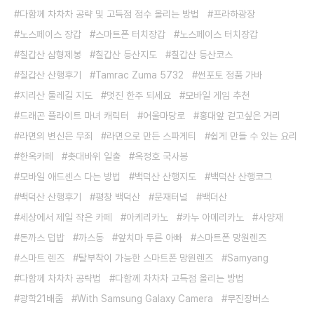
다함께 차차차 공략 및 고득점 점수 올리는 방법
프라하광장
노스페이스 장갑
스마트폰 터치장갑
노스페이스 터치장갑
칠갑산 삼형제봉
칠갑산 등산지도
칠갑산 등산코스
칠갑산 산행후기
Tamrac Zuma 5732
썬포토 정품 가바
지리산 둘레길 지도
멋진 한주 되세요
모바일 게임 추천
드래곤 플라이트 마녀 캐릭터
어울마당로
홍대앞 걷고싶은 거리
라면의 변신은 무죄
라면으로 만든 스파게티
쉽게 만들 수 있는 요리
한옥카페
촛대바위 일출
옥정호 국사봉
모바일 애드센스 다는 방법
백덕산 산행지도
백덕산 산행코그
백덕산 산행후기
평창 백덕산
문재터널
백더산
세상에서 제일 작은 카페
아케리카노
카누 아메리카노
사양재
돈까스 덥밥
까스동
앞치마 두른 아빠
스마트폰 망원렌즈
스마트 렌즈
탈부착이 가능한 스마트폰 망원렌즈
Samyang
다함께 차차차 공략법
다함께 차차차 고득점 올리는 방법
광학21배줌
With Samsung Galaxy Camera
무진장버스