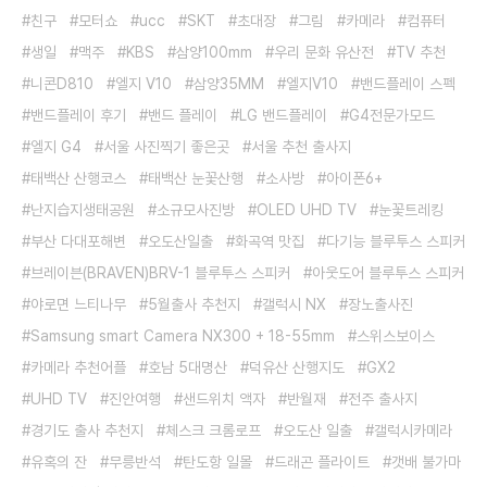
친구
모터쇼
ucc
SKT
초대장
그림
카메라
컴퓨터
생일
맥주
KBS
삼양100mm
우리 문화 유산전
TV 추천
니콘D810
엘지 V10
삼양35MM
엘지V10
밴드플레이 스펙
밴드플레이 후기
밴드 플레이
LG 밴드플레이
G4전문가모드
엘지 G4
서울 사진찍기 좋은곳
서울 추천 출사지
태백산 산행코스
태백산 눈꽃산행
소사방
아이폰6+
난지습지생태공원
소규모사진방
OLED UHD TV
눈꽃트레킹
부산 다대포해변
오도산일출
화곡역 맛집
다기능 블루투스 스피커
브레이븐(BRAVEN)BRV-1 블루투스 스피커
아웃도어 블루투스 스피커
야로면 느티나무
5월출사 추천지
갤럭시 NX
장노출사진
Samsung smart Camera NX300 + 18-55mm
스위스보이스
카메라 추천어플
호남 5대명산
덕유산 산행지도
GX2
UHD TV
진안여행
샌드위치 액자
반월재
전주 출사지
경기도 출사 추천지
체스크 크롬로프
오도산 일출
갤럭시카메라
유혹의 잔
무릉반석
탄도항 일몰
드래곤 플라이트
갯배 불가마