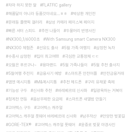
차마 하지 못한 말
FLATFIC gallery
해품달이 아니라 등품갓이네요...ㅎㅎ
박상환 개인전
문래동 플랫픽 갤러리
삼성 카메라 페이스북 페이지
빠른 셔터 스피드
추천 나들이
두물머리 반영사진
NX300_1/6000초
With Samsung smart Camera NX300
NX300 체험존
선유도 출사
5월 가족 여행지
삼정헌 녹차
수종사 삼정헌
집이 최고여!!!!
극심한 교통정체 ㄷㄷ
오월은 푸르구나~
용마랜드
5월 가족나들이
5월 추천 출사지
5월여행 추전지
금융사기 예방
스마트폰 안전어플
안전금융거래
엠엔 메시지통
M&메시지통
추천 헤드폰
구리 유채꽃 축제
기능성 구두
신사화 추천
바레베르데 신사화
일광욕하는 거북이
청계천 연등
음성무제한 요금제
스마트폰 새앨범 만들기
고어텍스 구두
고어텍스 캐주얼
고어텍스 캐주얼 풋웨어 바레베르데 신사화
남주작산
안양천 벚꽃길
GORE-TEX®
고어텍스 캐주얼 풋웨어
윤중로 벚꽃 야경사진