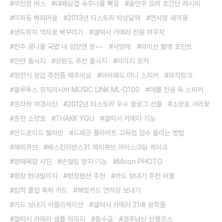
무진장 버스
대패삼겹 숙주나물 뽁음
술안주 요리 초간단 레시피
이화동 벽화마을
2013년 티스토리 탁상달력
연사형 새끼용
샌드위치 액자로 벽꾸미기
갤럭시 카메라 전용 파우치
전주 콩나물 국밥 내 입맛엔 꽝~~
사양제
마이산 촬영 포인트
진안 출사지
강원도 추천 출사지
이미지 로거
정전식 장갑 추천좀 해주세요
아이패드 미니 스피커
뮤직링크
블루투스 뮤직리시버 MUSIC LINK ML-D100
애플 전용 독 스피커
프라하 야경사진
2012년 티스토리 우수 블로그 선물
소양호 서리꽃
춘천 소양호
THAKK YOU
갤럭시 카메라 기능
안드로이드 젤라빈
드래곤 플라이트 고득점 점수 올리는 방법
해피큐브
베스킨라빈스31 해피큐브 아이스크림 케이크
양떼목장 사진
손떨림 방지 기능
Moon PHOTO
평창 현대빌리지
평창펜션 추천
카드 보내기 추천 어플
입학 졸업 축하 카드
해핔카드 연하장 보내기
카드 보내기 어플리케이션
갤럭시 카메라 21배 광학줌
갤럭시 카메라 샘플 이미지
틈수골
경주남산 산행코스