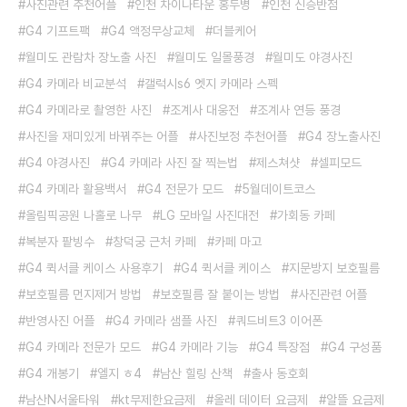
사진관련 추천어플
인천 차이나타운 홍두병
인천 신승반점
G4 기프트팩
G4 액정무상교체
더블케어
월미도 관람차 장노출 사진
월미도 일몰풍경
월미도 야경사진
G4 카메라 비교분석
갤럭시s6 엣지 카메라 스펙
G4 카메라로 촬영한 사진
조계사 대웅전
조계사 연등 풍경
사진을 재미있게 바꿔주는 어플
사진보정 추천어플
G4 장노출사진
G4 야경사진
G4 카메라 사진 잘 찍는법
제스쳐샷
셀피모드
G4 카메라 활용백서
G4 전문가 모드
5월데이트코스
올림픽공원 나홀로 나무
LG 모바일 사진대전
가회동 카페
복분자 팥빙수
창덕궁 근처 카페
카페 마고
G4 퀵서클 케이스 사용후기
G4 퀵서클 케이스
지문방지 보호필름
보호필름 먼지제거 방법
보호필름 잘 붙이는 방법
사진관련 어플
반영사진 어플
G4 카메라 샘플 사진
쿼드비트3 이어폰
G4 카메라 전문가 모드
G4 카메라 기능
G4 특장점
G4 구성품
G4 개봉기
엘지 ㅎ4
남산 힐링 산책
출사 동호회
남산N서울타워
kt무제한요금제
올레 데이터 요금제
알뜰 요금제