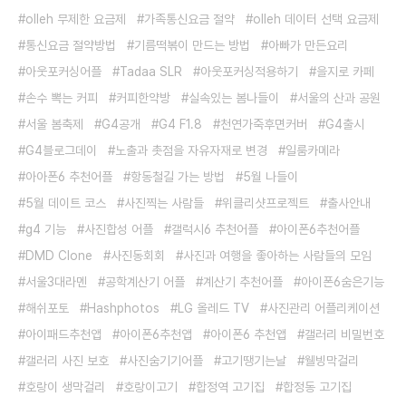
olleh 무제한 요금제
가족통신요금 절약
olleh 데이터 선택 요금제
통신요금 절약방법
기름떡볶이 만드는 방법
아빠가 만든요리
아웃포커싱어플
Tadaa SLR
아웃포커싱적용하기
을지로 카페
손수 뽁는 커피
커피한약방
실속있는 봄나들이
서울의 산과 공원
서울 봄축제
G4공개
G4 F1.8
천연가죽후면커버
G4출시
G4블로그데이
노출과 촛점을 자유자재로 변경
일룸카메라
아아폰6 추천어플
항동철길 가는 방법
5월 나들이
5월 데이트 코스
사진찍는 사람들
위클리샷프로젝트
출사안내
g4 기능
사진합성 어플
갤럭시6 추천어플
아이폰6추천어플
DMD Clone
사진동회회
사진과 여행을 좋아하는 사람들의 모임
서울3대라멘
공학계산기 어플
계산기 추천어플
아이폰6숨은기능
해쉬포토
Hashphotos
LG 올레드 TV
사진관리 어플리케이션
아이패드추천앱
아이폰6추천앱
아이폰6 추천앱
갤러리 비밀번호
갤러리 사진 보호
사진숨기기어플
고기땡기는날
웰빙막걸리
호랑이 생막걸리
호랑이고기
합정역 고기집
합정동 고기집