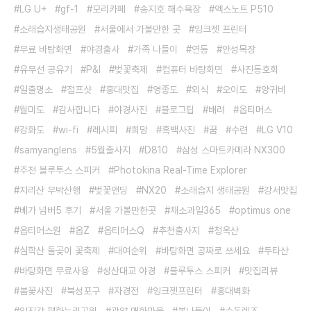
LG U+
gf-1
모리카페
송지호 해수욕장
엑스노트 P510
소래습지생태공원
서울에서 가볼만한 곳
잉크젯 프린터
무료 바탕화면
야경출사
가족 나들이
연등
안성목장
유무선 공유기
P&I
벚꽃축제
컴퓨터 바탕화면
사진동호회
일출명소
점프샷
홍대맛집
영종도
외식
오이도
양귀비
월미도
감사합니다
야경사진
블로그팁
배려
옵티머스
강화도
wi-fi
레시피
희망
흑백사진
꿈
수련
LG V10
samyanglens
5월출사지
D810
삼성 스마트카메라 NX300
추천 블루투스 스피커
Photokina Real-Time Explorer
지리산 무박산행
벚꽃앤딩
NX20
소래습지 생태공원
강서맛집
베가 넘버5 후기
서울 가볼만한곳
채소과일365
optimus one
옵티머스원
옵Z
옵티머스Q
추천출사지
청옥산
심학산 돌곶이 꽃축제
대여순위
바탕화면 공짜로 쓰세요
두타산
바탕화면 무료사용
성산대교 야경
블루투스 스피커
맛집리뷰
봄꽃사진
북성포구
자경전
잉크젯프린터
홍대벽화