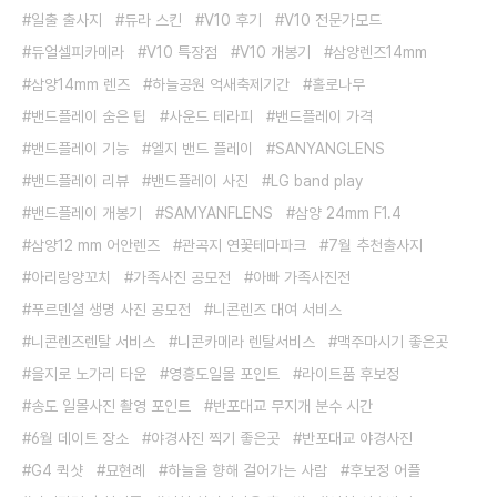
일출 출사지
듀라 스킨
V10 후기
V10 전문가모드
듀얼셀피카메라
V10 특장점
V10 개봉기
삼양렌즈14mm
삼양14mm 렌즈
하늘공원 억새축제기간
홀로나무
밴드플레이 숨은 팁
사운드 테라피
밴드플레이 가격
밴드플레이 기능
엘지 밴드 플레이
SANYANGLENS
밴드플레이 리뷰
밴드플레이 사진
LG band play
밴드플레이 개봉기
SAMYANFLENS
삼양 24mm F1.4
삼양12 mm 어안렌즈
관곡지 연꽃테마파크
7월 추천출사지
아리랑양꼬치
가족사진 공모전
아빠 가족사진전
푸르덴셜 생명 사진 공모전
니콘렌즈 대여 서비스
니콘렌즈렌탈 서비스
니콘카메라 렌탈서비스
맥주마시기 좋은곳
을지로 노가리 타운
영흥도일몰 포인트
라이트품 후보정
송도 일몰사진 촬영 포인트
반포대교 무지개 분수 시간
6월 데이트 장소
야경사진 찍기 좋은곳
반포대교 야경사진
G4 퀵샷
묘현례
하늘을 향해 걸어가는 사람
후보정 어플