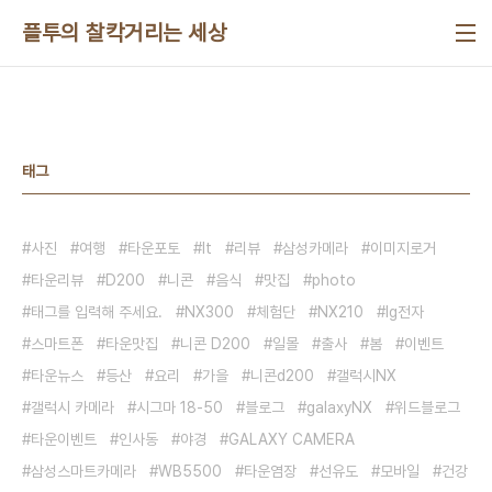
본문 바로가기
플투의 찰칵거리는 세상
태그
사진
여행
타운포토
It
리뷰
삼성카메라
이미지로거
타운리뷰
D200
니콘
음식
맛집
photo
태그를 입력해 주세요.
NX300
체험단
NX210
lg전자
스마트폰
타운맛집
니콘 D200
일몰
출사
봄
이벤트
타운뉴스
등산
요리
가을
니콘d200
갤럭시NX
갤럭시 카메라
시그마 18-50
블로그
galaxyNX
위드블로그
타운이벤트
인사동
야경
GALAXY CAMERA
삼성스마트카메라
WB5500
타운염장
선유도
모바일
건강