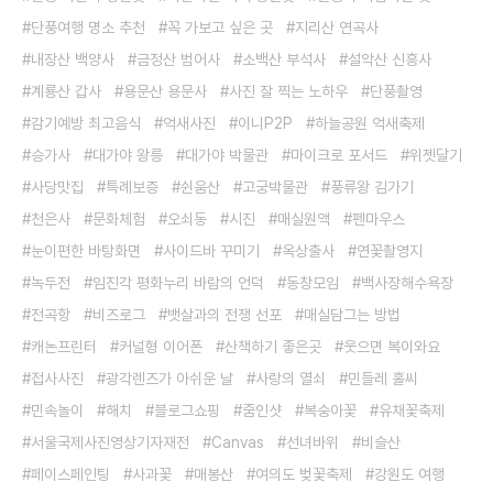
단풍여행 명소 추천
꼭 가보고 싶은 곳
지리산 연곡사
내장산 백양사
금정산 범어사
소백산 부석사
설악산 신흥사
계룡산 갑사
용문산 용문사
사진 잘 찍는 노하우
단풍촬영
감기예방 최고음식
억새사진
이니P2P
하늘공원 억새축제
승가사
대가야 왕릉
대가야 박물관
마이크로 포서드
위젯달기
사당맛집
특례보증
쉰움산
고궁박물관
풍류왕 김가기
천은사
문화체험
오쇠동
시진
매실원액
펜마우스
눈이편한 바탕화면
사이드바 꾸미기
옥상출사
연꽃촬영지
녹두전
임진각 평화누리 바람의 언덕
동창모임
백사장해수욕장
전곡항
비즈로그
뱃살과의 전쟁 선포
매실담그는 방법
캐논프린터
커널형 이어폰
산책하기 좋은곳
웃으면 복이와요
접사사진
광각렌즈가 아쉬운 날
사랑의 열쇠
민들레 홀씨
민속놀이
해치
블로그쇼핑
줌인샷
복숭아꽃
유채꽃축제
서울국제사진영상기자재전
Canvas
선녀바위
비슬산
페이스페인팅
사과꽃
매봉산
여의도 벚꽃축제
강원도 여행