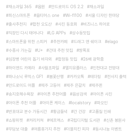
채소과일 365
옵원
안드로이드 OS 2.2
채소과일
최신스마트폰
옵티머스 one
Wi-fI100
서울 디자인 한마당
출사추천지
합천 오도산
사진 동호회
비즈니스 히어로
직장인 다시 태어나다
LG APPs
상수동맛집
스마트폰을 위한 스피커
추천카페
드래그 앤 쉐이크
elago
수종사 가는길
U+
건대 추천 맛집
쌍폭포
심장병 어린이 돕기 바자외
합정동 맛집
26배 광학줌
하이엔드 카메라
사월초파일
엘지유플러스
인천대교 전망대
파나소닉 루믹스 GF1
봄꽃산행
카카오톡
테더링
전사지 출력
안드로이드 어플
제주 고등어
제주 은갈치
제주퀸
송지호해수욕장
아이폰 추천어플
음성검색
아이폰 사진
아이폰 추천 어플
아이폰 케이스
localstory
파오인
반포대교 분수 가동시간
황금들녁
간 건강
고품질 인쇄
쇼핑위젯
커리커쳐
에프엑스
국립디지털 도서관
신촌 봉원사
무담보 대출
여름휴가지 추천
더블치킨 피자
동시나눔 이벤트