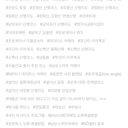
선유도 벚꽃
조항산 산행코스
조항산 산행지도
청화산 산행코스
청화산 산행지도
청화산_조항산 연계산행
갓바위재
남덕유산 산행코스
남덕유산 산행지도
영각사공원지킴터
다대포해변
살찌고 싶을땐
프로게이너 W3
프로게이너 더블유쓰리
미러러스 카메라
무건리 이끼폭포
무건리 이끼계곡
소백산 철쭉산행
소백산 산행지도
소백산 산행코스
상월봉
무건이 이끼계곡
서울근교 출사 추천 장소
삼성스마트 카메라
NX미니 미러리스 카메라
웅장한 사진 촬영법
로우앵글(low angle)
설악산 철쭉개화상태
설악산 끝청
오색-대청-한계령코스
설악산 대청봉 산행지도
대청봉 당일산행
애들은 이제 머리 컷다고 더 이상 같이 다니려하지 않아요...ㅠㅠ
퀵서클 케이스
연등풍경
작성산
무암사
사진 리사이즈 프로그램
photoWORKS 오류해결방법
포토웍스 오류 해결방법
삼성스마트마케라
ND필터 효과