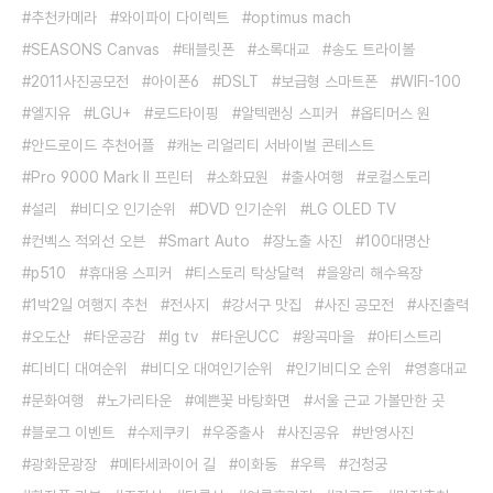
추천카메라
와이파이 다이렉트
optimus mach
SEASONS Canvas
태블릿폰
소록대교
송도 트라이볼
2011사진공모전
아이폰6
DSLT
보급형 스마트폰
WIFI-100
엘지유
LGU+
로드타이핑
알텍랜싱 스피커
옵티머스 원
안드로이드 추천어플
캐논 리얼리티 서바이벌 콘테스트
Pro 9000 Mark II 프린터
소화묘원
출사여행
로컬스토리
설리
비디오 인기순위
DVD 인기순위
LG OLED TV
컨벡스 적외선 오븐
Smart Auto
장노출 사진
100대명산
p510
휴대용 스피커
티스토리 탁상달력
을왕리 해수욕장
1박2일 여행지 추천
전사지
강서구 맛집
사진 공모전
사진출력
오도산
타운공감
lg tv
타운UCC
왕곡마을
아티스트리
디비디 대여순위
비디오 대여인기순위
인기비디오 순위
영흥대교
문화여행
노가리타운
예쁜꽃 바탕화면
서울 근교 가볼만한 곳
블로그 이벤트
수제쿠키
우중출사
사진공유
반영사진
광화문광장
메타세콰이어 길
이화동
우륵
건청궁