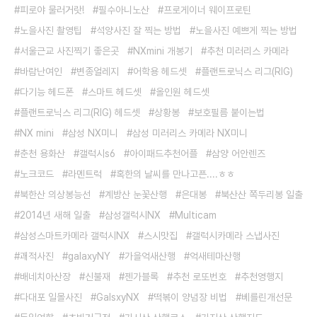
피로야 물러거랏!
필수아니노산
프로게이너 웨이프로틴
노을사진 촬영팁
석양사진 잘 찍는 방법
노을사진 예쁘게 찍는 방법
서울근교 사진찍기 좋은곳
NXmini 개봉기
추천 미러리스 카메라
바람난여인
변종얼레지
어학용 헤드셋
플랜트로닉스 리그(RIG)
다기능 헤드폰
스마트 헤드셋
올인원 헤드셋
플랜트로닉스 리그(RIG) 헤드셋
상황봉
보호필름 붙이는법
NX mini
삼성 NX미니
삼성 미러리스 카메라 NX미니
춘천 용화산
갤럭시s6
아이패드추천어플
삼양 어안렌즈
노크코드
라멘트럭
혹한의 날씨를 만나고픈....ㅎㅎ
북한산 의상봉능선
계방산 눈꽃산행
은대봉
북산산 쪽두리봉 일출
2014년 새해 일출
삼성갤럭시NX
Multicam
삼성스마트카메라 갤럭시NX
스시맛집
갤럭시카메라 스냅사진
괘적사진
galaxyNY
가을억새산행
억새테마산행
배네치아산장
신불재
젠가블록
추천 로또번호
추천영행지
다대포 일몰사진
GalsxyNX
떡볶이 양념장 비법
베를린개선문