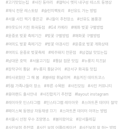
고기맛있는집
사진 동아리
갤럭시 엣지 내구성 테스트 동영상
채식 전문 레스토랑
슬런치팩토리
선유도 가는 방법
서울 사진 찍기 좋은곳
나들이 추천장소
선유도 봄풍경
아웃도어 키친 화곡동점
G4 카메라
매화 벚꽃 구별방법
윤중로 벚꽃 축제기간
벚꽃 구별방법
매화꽃 구별방법
여의도 벚꽃 축제기간
벚꽃 야경사진
윤중로 벚꽃 개화상태
여의도 윤중로 벚꽃축제
제주돼지 전문점
삼겹살 맛있는집
남대문 호떡
서울고기집
통닭 점문 맛집
누룽지 치즈닭
장작구이 통닭
누룽지 통닭구이
강서구 화곡동 맛집
따사로웠던 그 해 봄
봄바람 휘날리며
숨겨진 데이트코스
5월 가족나들이 장소
푸른 수목원
사진모임
사진 커뮤니티
용마랜드 출사안내
사진합치기 추천앱
layout instagram
레이아웃 인스타그램
인스타그램 레이아웃
스마트폰 데이터 절약
페이스북 동영상 자동재생 끄기
스마트폰 데이터 아끼는 방법
서울시 선정 우수 조망명소
봄이왔어요
강서둘레길
사진보정 추천앱
사진 보정 어플리케이션
사진보정 잘 하는 방법