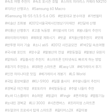
속초 여행 추천지
속초 포시즌 호텔
스마트 미러리스 카메라 NX210
지리산 산행코스
Samsung 60 Macro
Samsung 18-55 f/3.5-5.6 OIS
반포대교 분수야경
가변필터
비슬산 조화봉
2012서울국제사진영상기자재전
진달래 산행
덕룡산 산행후기
고흥 녹동항
이발사의 다리
봄나들이 추천지
와이파이카메라
매화꽃 개화시기
벗굴
겨울산행추천지
댓재
반투명 미러 기술
소니 a65
2012 사진공모전
1박2일 속초여행
국사봉 포인트
장수굴
팔봉산의 전설
항동철길
팔봉산 유원지
알파65
일출사진 추천지
스마트폰 인터넷속도 빠르게 하는 방법
휴가지 추천장소
대화면 스마트폰
Easy UX
베가레이서 후기
인천 차이나타운 맛집
베가레이서 개봉기
LG World
국립 중앙박물관
KU-5900
일몰 출사지
주말나들이 추천지
경복궁 야간개장
포토리아
세빛둥둥섬
주말 나들이 추천
노바 디스플레이
슈퍼문
핑글러
Finglr
폰카화질
탭핑기능
눈내린 경복궁
LU 3000
시즌캔버스
프리미엄 스마트폰
듀얼코어 프로세서 탑재 스마트폰
옵티머스2X
갈미봉