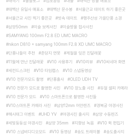
태극기
올블로그
김포공항
대출
태백산 당골 매표소
태백산 유일사 매표소
태백산 문수봉
서울근교 데이트 하기 좋은곳
서울근교 사진 찍기 좋은곳
빗속 데이트
행주산성 가을단풍 소경
삼양50mm
이슬 보케사진
이슬방울 접사사진
SAMYANG 100mm F2.8 ED UMC MACRO
nikon D810 + samyang 100mm F2.8 XD UMC MACRO
단풍나들이 추천
춘당지 연못
계절을 잊은 진달래꽃
11월에 만난 진달래꽃
V10 사용후기
V10리뷰
V10씨네마 화면
세컨드스크린
V10 타임랩스
V10 스냅동영상
V10 전문가모드 촬영
단풍출사
OLED UDH TV
V10 전문가 모드로 촬영한 사진
V10 장노출 사진
듀얼 셀피 카메라
V10 전문가 모드
V10 스마트폰으로 촬영한 사진들
V10스마트폰 카메라 사진
삼양12mm 어안렌즈
경복궁 야경사진
해시태그 이벤트
UHD YV
야경사진 출사지
삼양 수동렌즈
세빛둥둥섬 야경사진
삼양 35mm
지향성 녹음
V10 퀵 편집기
V10 스냅비디디오모드
V10 동영상
송도 트레이볼
송도출사지