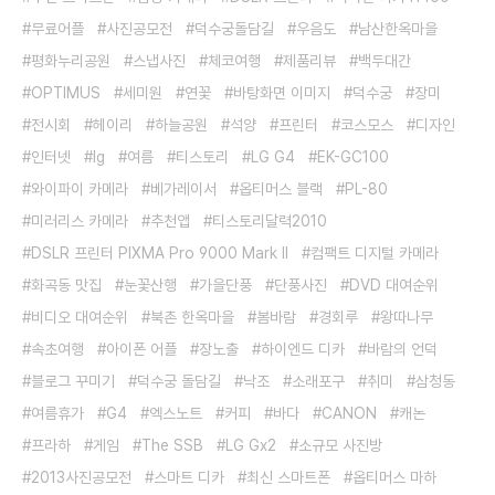
무료어플
사진공모전
덕수궁돌담길
우음도
남산한옥마을
평화누리공원
스냅사진
체코여행
제품리뷰
백두대간
OPTIMUS
세미원
연꽃
바탕화면 이미지
덕수궁
장미
전시회
헤이리
하늘공원
석양
프린터
코스모스
디자인
인터넷
lg
여름
티스토리
LG G4
EK-GC100
와이파이 카메라
베가레이서
옵티머스 블랙
PL-80
미러리스 카메라
추천앱
티스토리달력2010
DSLR 프린터 PIXMA Pro 9000 Mark Ⅱ
컴팩트 디지털 카메라
화곡동 맛집
눈꽃산행
가을단풍
단풍사진
DVD 대여순위
비디오 대여순위
북촌 한옥마을
봄바람
경회루
왕따나무
속초여행
아이폰 어플
장노출
하이엔드 디카
바람의 언덕
블로그 꾸미기
덕수궁 돌담길
낙조
소래포구
취미
삼청동
여름휴가
G4
엑스노트
커피
바다
CANON
캐논
프라하
게임
The SSB
LG Gx2
소규모 사진방
2013사진공모전
스마트 디카
최신 스마트폰
옵티머스 마하