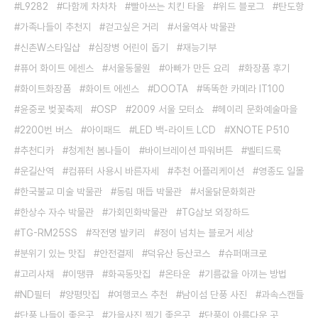
L9282
다함께 차차차
빨아쓰는 치킨 타올
위드 블로그
탄도항
가족나들이 추천지
걷고싶은 거리
서울역사 박물관
신촌W스타일샵
심장병 어린이 돕기
재능기부
퓨어 화이트 에센스
서울동물원
아빠가 만든 요리
화장품 후기
화이트화장품
화이트 에센스
DOOTA
똑똑한 카메라 IT100
윤중로 벚꽃축제
OSP
2009 서울 모터쇼
헤이리 문화예술마을
2200번 버스
아이패드
LED 백-라이트 LCD
XNOTE P510
추천디카
청계천 봄나들이
바이브레이션 파워버튼
벨티드룩
운길산역
컴퓨터 사용시 바른자세
추천 어플리케이션
영종도 일몰
한국불교 미술 박물관
동림 매듭 박물관
서울닭문화회관
한상수 자수 박물관
가회민화박물관
TG삼보 외장하드
TG-RM25SS
작전명 발키리
정이 넘치는 블로거 세상
분위기 있는 맛집
안전결제
덕유산 등산코스
슈퍼매크로
고리사채
이땡큐
화곡동맛집
온타운
기름값을 아끼는 방법
ND필터
양평맛집
여행코스 추천
남이섬 단풍 사진
과속스캔들
단풍 나들이 좋은곳
가을사진 찍기 좋은곳
단풍이 아름다운 곳