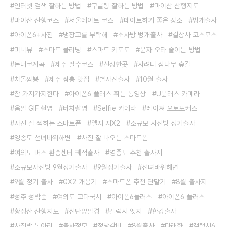
인터넷 검색 잘하는 방법
구글링 잘하는 방법
마이산 산행지도
마이산 산행코스
서울데이트 코스
데이트하기 좋은 장소
벙개출사
아이폰6+사진
냉장고를 부탁해
소사방 벙개출사
길상사 코스모스
미니뷰
스마트 클리닝
스마트 키포도
문자 오타 줄이는 방법
돈내코계곡
제주 필수코스
신성한곳
사려니 삼나무 숲길
차돌짬뽕
제주 짬뽕 맛집
별사진출사
10월 출사
참 가지가지한다
아이폰6 플러스 휘는 동영상
U픞러스 카메라
움짤 GIF 촬영
터치촬영
Selfie 카메라
레이져 오토포커스
사진 잘 찍히는 스마트폰
엘지 지X2
소규모 사진방 정기출사
영종도 선녀바위해변
사진 잘 나오는 스마트폰
여의도 버스 환승센터 궤적출사
영종도 추천 출사지
소규모사진방 9월정기출사
9월정기출사
선녀바위해변
9월 정기 출사
GX2 개봉기
스마트폰 추천 단말기
8월 출사지
성주 성밖숲
여의도 고다국시
아이폰6플러스
아이폰6 플러스
황정산 산행지도
신단양팔경
갤럭시 엣지
한강출사
사진방 동아리
출사정모
정낭갈비
8월출사
다래향
갤럭시6