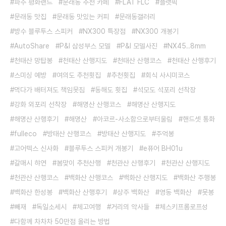
파주 평화랜드
문래동 추천 카페
FLAT FLC
플랫픽
문래동 맛집
문래동 맛있는 커피
문래동갤러리
방수 블루투스 스피커
NX300 특장점
NX300 개봉기
AutoShare
P&I 삼성부스 모델
P&I 모델사진
NX45..8mm
천태산 망탑봉
천태산 산행지도
천태산 산행코스
천태산 산행후기
스미싱 예방
여의도 추천횟집
추천횟집
회식 사시미코스
먹다가 배터져도 책임못짐
동해도 횟집
석모도 석포리 선착장
강화 외포리 선착장
해명산 산행코스
해명산 산행지도
해명산 산행후기
해명산
아코르-사소함으로부터울림
핸드셋 통화
fulleco
방태산 산행코스
방태산 산행지도
주억봉
고어텍스 신사화
블루투스 스피커 개봉기
e퓨어 BH01u
갈매시 햐연
봄맞이 추천산행
천관산 산행후기
천관산 산행지도
천관산 산행코스
백화산 산행코스
백화산 산행지도
백화산 주행봉
백화산 한성봉
백화산 산행후기
상주 백화산
영동 백화산
못봉
빼재
독일소세시
체고여행
거리의 악사들
체스키프롬로프성
다함께 차차차 50만점 올리는 방법