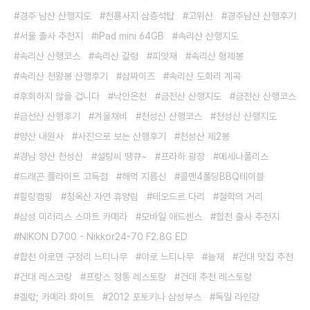
경주 남산 산행지도
천룡사지 삼층석탑
고위산
경주남산 산행후기
서울 출사 추천지
iPad mini 64GB
속리산 산행지도
속리산 산행코스
속리산 갈령
피앗재
속리산 형제봉
속리산 천왕봉 산행후기
삼짜이즈
속리산 도화리 계곡
후회하지 않을 겁니다
낙안온천
금전산 산행지도
금전산 산행코스
금선산 산행후기
겨울채비
천성산 산행코스
천성산 산행지도
양산 내원사
사진으로 보는 산행후기
천성산 제2봉
경남 양산 천성산
설탕씨 땡큐~
프라하 광장
메세나폴리스
드래곤 플라이트 고득점
해먹 지름신
콜맨4폴딩BBQ테이블
힐링캠핑
청옥산 자연 휴양림
테오드르 다리
철학의 거리
삼성 미러리스 스마트 카메라
모바일 애드센스
합천 출사 추전지
NIKON D700 - Nikkor24-70 F2.8G ED
합천 야로면 구정리 느티나무
야로 느티나무
늘재
건대 맛집 추천
건대 레스코랑
프랑스 정통 레스토랑
건대 추천 레스토랑
겔띿; 카메라 화이트
2012 포토키나 삼성부스
독일 라인강