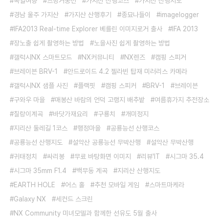
독일여향
츠빙거궁전
가시산 산행코스
가지산 산행지도
경남 울주 가지산
가지산 산행후기
종묘나들이
imagelogger
IFA2013 Real-time Explorer 베를린 이미지로거 출사
IFA 2013
장노출 쉽게 촬영하는 방법
노을사진 쉽게 촬영하는 방법
갤럭시NX 스마트모드
NX커뮤니티
NX렌즈
캠핑 스피거
브레이븐 BRV-1
안드로이드 4.2 젤라빈 탑재 미러리스 카메라
갤럭시NX 샘플 사진
플랙핏
캠핑 스피커
BRV-1
브레이븐
구와우 마을
매봉산 바람의 언덕 고랭지 배추밭
여름휴가지 추전장소
칠랑이계곡
바닷가재요리
구룡치
개미정지
지리산 둘레길 1코스
행정마을
공룡능선 산행코스
공룡능선 산행지도
설악산 공룡능선 무박산행
설악산 무박산행
귀태정치
싸리봉
무료 바탕화면 이미지
리뷰'IT
시그마 35.4
시그마 35mm F1.4
백무동 계곡
지리산 산행지도
EARTH HOLE
어스 홀
추천 모바일 게임
스마트마케라
Galaxy NX
세컨드 스크린
NX Community 미녀모델과 함께한 선유도 5월 출사