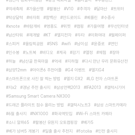
임진각 평화누리공원
광양 매화마을
봄나들이
수동렌즈
억새축제
가을산행
팔봉산
V10
추격자
달마산
트위터
탁상달력
바자회
함백산
안드로이드
베를린
수종사
xnote
바람개비
영흥도
위젯
캠핑
가을여행
무선인터넷
남산타워
재개발
KT
엘지전자
두타
이화여대
월페이퍼
스피커
올림픽공원
SNS
wifi
남이섬
윤중로
연인
인수봉
노트북
비디오
계곡
감기
열정
체험
장마
하늘
남산골 한옥마을
억새
지하철
다시 만난 우리 문화유산전
삼양12mm
아이폰6 추천어플
G4 이벤트
엘지G4
스마트폰으로 사진 잘 찍는 방법
엘지 GX2
LG 전자 스마트폰
지x2
경남 추천 출사지
삼성언팩2013
IFA2013
갤럭시기어
Samsung Smart Camera NX300
드래곤 플라이트 점수 올리는 방법
갤럭시노트3
삼성 스마트카메라
6월 출사지
NX1000
화곡역맛집
Wi-Fi 스마트 카메라
소니 알파65
팔봉산 유원지 오토캠핑장
베가5
베가 넘버5 개봉기
일출 출사 추천지
fotolia
인천 출사지