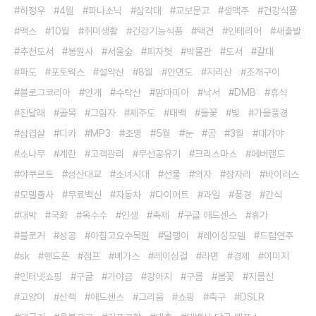
하정우
4월
파나소닉
삼각대
교보문고
생맥주
건강식품
맥스
10월
취미생활
건강기능식품
택견
인테리어
새출발
추천도서
봉원사
서울숲
피자헛
박물관
도서
갈대
파도
포토웍스
설악산
8월
안면도
지리산
조개구이
블로그코리아
안개
수락산
맘마미아
낙서
DMB
휴식
진달래
골목
그림자
제주도
태백
들꽃
빛
가을풍경
삼겹살
디카
MP3
조명
5월
눈
곰
3월
대가야
소나무
계란
고객관리
무선공유기
크리스마스
에버랜드
야쿠르트
성산대교
소녀시대
선물
의자
잠자리
바이러스
모델출사
무료백신
자동차
다이어트
과일
풍경
간식
대박
국화
옥수수
인생
축제
구글 애드센스
휴가
블로거
성공
아침고요수목원
달팽이
레이싱모델
드럼연주
sk
핸드폰
점프
베가스
레이싱걸
라면
경제
이미지
인터넷쇼핑
구글
가야금
강아지
구름
봄꽃
지름신
고양이
산책
애드센스
그리움
쇼핑
축구
DSLR