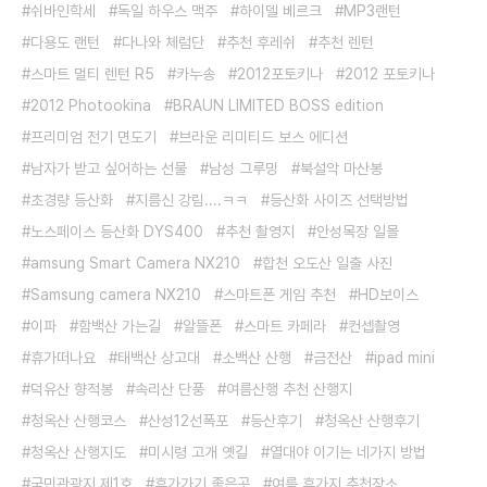
쉬바인학세
독일 하우스 맥주
하이델 베르크
MP3랜턴
다용도 랜턴
다나와 체럼단
추천 후레쉬
추천 렌턴
스마트 멀티 렌턴 R5
카누송
2012포토키나
2012 포토키나
2012 Photookina
BRAUN LIMITED BOSS edition
프리미엄 전기 면도기
브라운 리미티드 보스 에디션
남자가 받고 싶어하는 선물
남성 그루밍
북설악 마산봉
초경량 등산화
지름신 강림....ㅋㅋ
등산화 사이즈 선택방법
노스페이스 등산화 DYS400
추천 촬영지
안성목장 일몰
amsung Smart Camera NX210
합천 오도산 일출 사진
Samsung camera NX210
스마트폰 게임 추천
HD보이스
이파
함백산 가는길
알뜰폰
스마트 카페라
컨셉촬영
휴가떠나요
태백산 상고대
소백산 산행
금전산
ipad mini
덕유산 향적봉
속리산 단풍
여름산행 추천 산행지
청옥산 산행코스
산성12선폭포
등산후기
청옥산 산행후기
청옥산 산행지도
미시령 고개 옛길
열대야 이기는 네가지 방법
국민관광지 제1호
휴가가기 좋은곳
여름 휴가지 추천장소