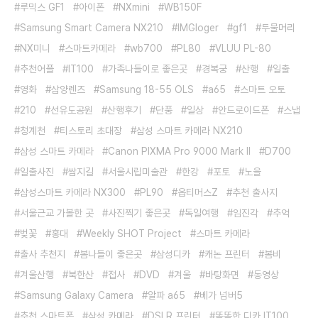
루믹스 GF1
아이폰
NXmini
WB150F
Samsung Smart Camera NX210
IMGloger
gf1
두물머리
NX미니
스마트카메라
wb700
PL80
VLUU PL-80
추천어플
IT100
가족나들이로 좋은곳
경복궁
산행
일출
영화
삼양렌즈
Samsung 18-55 OLS
a65
스마트 오토
210
선유도공원
산행후기
단풍
일상
안드로이드폰
스냅
청계천
티스토리 초대장
삼성 스마트 카메라 NX210
삼성 스마트 카메라
Canon PIXMA Pro 9000 Mark Ⅱ
D700
일출사진
쌈지길
서울시립미술관
한강
포토
노을
삼성스마트 카메라 NX300
PL90
옵티머스Z
추천 출사지
서울근교 가볼한 곳
사진찍기 좋은곳
독일여행
임진각
추억
벚꽃
홍대
Weekly SHOT Project
스마트 카메라
출사 추천지
봄나들이 좋은곳
삼성디카
캐논 프린터
봄비
겨울산행
북한산
접사
DVD
겨울
바탕화면
동영상
Samsung Galaxy Camera
알파 a65
베가 넘버5
추천 스마트폰
삼성 카메라
DSLR 프린터
똑똑한 디카 IT100