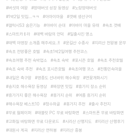
버섯의 여왕
망태버섯 성장 동영상
노랑망태버섯
1박2일 맛집...ㅋㅋ
아마이마을
갯배 생선구이
갤럭시S3 숨은기능
아바이 순대
아바이 마을 유래
속초 갯배
스마트카ㅔ라
태백 바람의 언덕
일출사진 명소
태백 야영장 소개좀 해주세요..!!
운길산 수종사
지리산 천왕봉 운무
속초 전망좋은 호텔
속초1박2일여행 추천코스
속초여행 추천 숙박업소
속초 숙박
포시즌 호델
속초 추천호텔
속초 숙박 추천
속초 포시즌호텔
속초여행 코스
전통민속마을
내일은 축구왕
영종도 선녀바위 해수욕장
연꽃개화시기
송지호 해수욕장 동영상
짜장면 맛집
휴가지 장소 순위
휴가가지 좋은 해수욕장
휴가지 순위
여름 휴가지 순위
해수욕장 베스트10
청수좌골
휴가지 추천
출사 추전지
무료 월페이퍼
태블릿 PC 무료 바탕화면
스마트폰 무료 바탕화면
고화질 바탕화면 무료 다운로드
시리산 산행지도
지리산 산행후기
대원사 계곡
지리산 연하봉
지리산 중봉