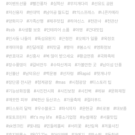
이벤트선물
빨간풍차
심학산
무지개다리
선유도 공원
저신용자
빈대떡
남아공 월드컵
t익스프레스
니콘카메라
양화지구
가족산행
제주맛집
히야신스
천관사
천관산
ssb
사생활 보호
인테리어 소품
야영
건대맛집
인사동 나들이
뚝섬유원지
근정전
오메가 일몰
옥정호
개미마을
진달래꽃
피맛골
짱아
봄소식
영화정보
반포대교
신흥사
복 많이 받으세요
황금연휴
국화축제
장수풍뎅이
갈비만두
수락산계곡
가볼만한 곳
남이섬 단풍
신불산
남덕유산
백운봉
선자령
Rapid
헛개나무
장단콩 전시관
청계광장
mas
시청광장
티스토리 팁
기능성화장품
사진전시회
사진보정
사진벽
레뷰
문화재청
깨끗한 피부
북한산 등산코스
가을축제
컬러푸드
티스토리 달력
우수블로그
좌식의자
운현궁
비로봉
대보름
포토프린터
It's my life
중소기업청
눈썰매장
서울맛집
sk엔크린
빛내림
민들레홀씨
서리꽃
산림욕
겨울사진
후지제록스
802.11n
아이언맨
과메기
핫스팟
동창생