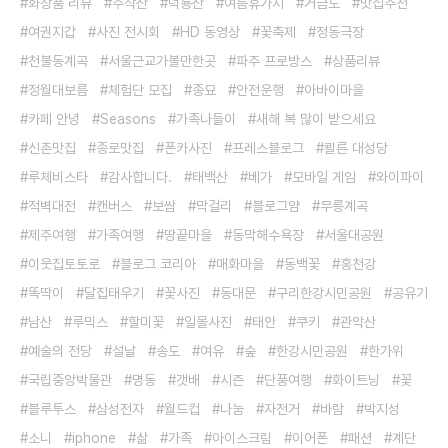
화장품 리뷰
주작산
덕룡산
여름휴가지
거금도
맛집추천
여권지갑
사진 전시회
HD 동영상
꽃축제
정동극장
천불동계곡
서울근교가볼만한곳
파주 프로방스
상품리뷰
정월대보름
체험단 모집
종묘
안전운행
아바이마을
카페 안녕
Seasons
가족나들이
새해 복 많이 받으세요
신촌맛집
종로맛집
폰카사진
프레스블로그
쾰른 대성당
루체비스타
감사합니다.
태백산
베가
모바일 게임
와이파이
적벽대전
캔버스
보쌈
막걸리
블로그얌
무릉계곡
제주여행
가족여행
땅끝마을
동막해수욕장
서울대공원
이웃집토토로
블로그 코리아
매화마을
동백꽃
홍천강
똑딱이
달집태우기
꽃사진
동대문
구리한강시민공원
공유기
남산
루믹스
할미꽃
일몰사진
태안
쿠키
관악산
예술의 전당
설날
송도
여유
숲
한강시민공원
한가위
국립중앙박물관
명동
갯배
시즌
단풍여행
화이트닝
꽃
블루투스
삼성전자
월드컵
나눔
자전거
바람
박지성
소니
iphone
삶
가족
아이스크림
이어폰
패션
계단