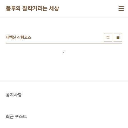
본문 바로가기
플투의 찰칵거리는 세상
태백산 산행코스
1
공지사항
최근 포스트