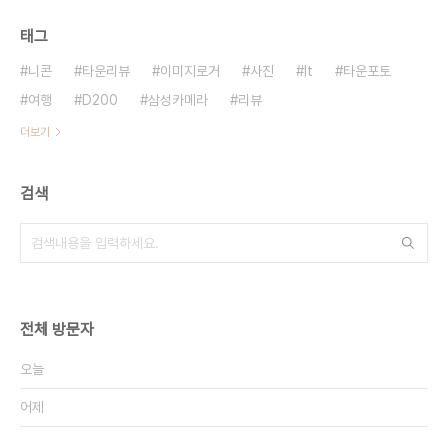
태그
니콘
타운리뷰
이미지로거
사진
It
타운포토
여행
D200
삼성카메라
리뷰
더보기
검색
전체 방문자
오늘
어제