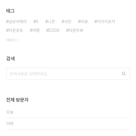
태그
삼성카메라
It
니콘
사진
리뷰
이미지로거
타운포토
여행
D200
타운리뷰
더보기
검색
전체 방문자
오늘
어제