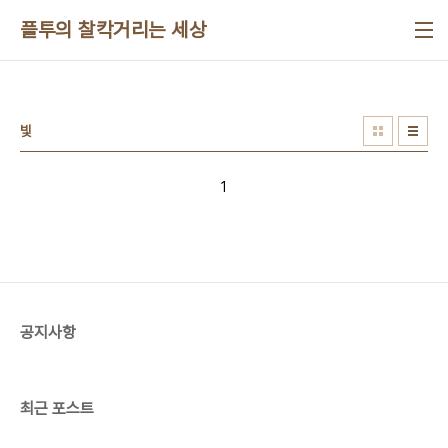
본문 바로가기
플투의 찰칵거리는 세상
빛
1
공지사항
최근 포스트