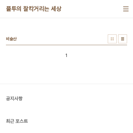
본문 바로가기
플투의 찰칵거리는 세상
비슬산
1
공지사항
최근 포스트