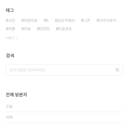
태그
사진
타운리뷰
It
삼성카메라
니콘
이미지로거
여행
리뷰
D200
타운포토
더보기
검색
전체 방문자
오늘
어제