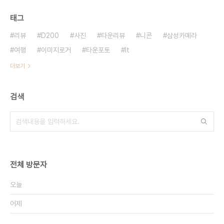
태그
리뷰
D200
사진
타운리뷰
니콘
삼성카메라
여행
이미지로거
타운포토
It
더보기
검색
전체 방문자
오늘
어제