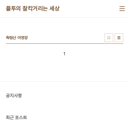
본문 바로가기
플투의 찰칵거리는 세상
축령산 야영장
1
공지사항
최근 포스트