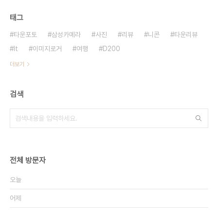
태그
타운포토
삼성카메라
사진
리뷰
니콘
타운리뷰
It
이미지로거
여행
D200
더보기
검색
전체 방문자
오늘
어제