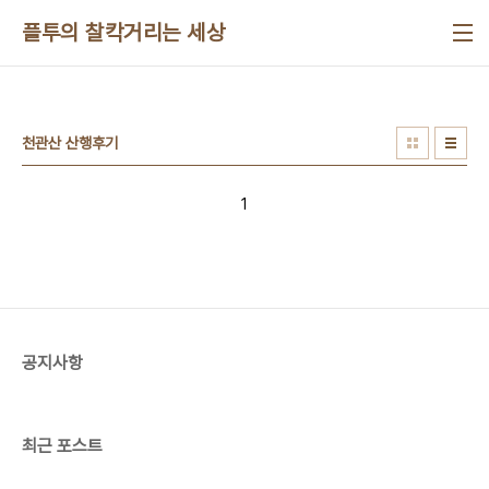
본문 바로가기
플투의 찰칵거리는 세상
천관산 산행후기
1
공지사항
최근 포스트