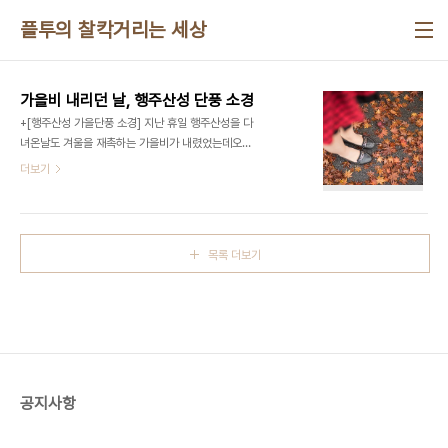
본문 바로가기
플투의 찰칵거리는 세상
가을비 내리던 날, 행주산성 단풍 소경
+[행주산성 가을단풍 소경] 지난 휴일 행주산성을 다
녀온날도 겨울을 재촉하는 가을비가 내렸었는데오늘
도 구슬프게 가을비가 내리는 월요일입니다.비내리
더보기
는 날씨를 좋아하는 편인데이번 11월달은 하루가 멀
다하고 비가 내리니조금 지겹기까지 하네요^^ 집에
서 행주산성까지는 차로 10여분이면 닿을 수 있는데
여태껏 지난주를 포함하여 두번 방문을 했어요행주
목록 더보기
산성 주차장에 주차를 하고 두시간 남짓이면 행주산
성을 한바퀴 돌수 있어사색을 즐기며 산책하기에도
좋은 곳이여서계절이 바뀔무렵에 한번씩 가면 좋을
거 같아요 니콘D810 + SAMYANG 50mm F1.4
AS UMC 니콘D810 + SAMYANG 50mm
F1.4 AS UMC 니콘D810 + SAMYANG
100mm F2.8 ED UMC MACRO 니콘D810 +
공지사항
SAMY..