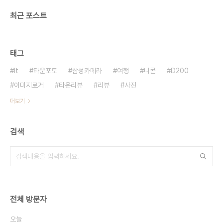
최근 포스트
태그
It
타운포토
삼성카메라
여행
니콘
D200
이미지로거
타운리뷰
리뷰
사진
더보기
검색
전체 방문자
오늘