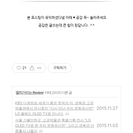
본 포스팅이 유익하셨다념 아래
♥ 공감 꾹~ 눌러주세요
공감은 글쓰는데 큰 힘이 된답니다..^^
21
구독하기
'
찰칵거리는 Review
' 카테고리의 다른 글
KBS 다큐방송 세계가 품은 한국의 미, 경복궁 고궁
2015.11.27
박물관에서 전시중인 "다시 만난 우리 문화유산전"
LG 올레드 OLED TV로 만나다.
(1)
서울 가볼만한곳, 고궁박물관 특별기획 전시 "LG
2015.11.03
OLED TV로 본 우리 문화유산전" 그리고 경복궁 단
풍출사 나들이
(2)