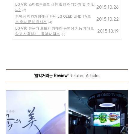
LG V10 스마트폰으로 사진 촬영 어디까지 할 수 있
2015.10.26
나?
(2)
경복궁 야간개장에서 만난 LG OLED UHD TV로
2015.10.22
본 우리 문화 유산전
(4)
LG V10 전문가 모드의 카메라 동영상 기능 제대로
2015.10.19
알고 사용하기 _ 동영상 첨부
(0)
'찰칵거리는 Review'
Related Articles