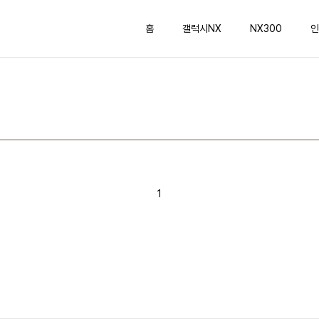
홈
갤럭시NX
NX300
인
1