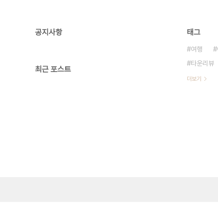
공지사항
태그
여행
타운리뷰
최근 포스트
더보기