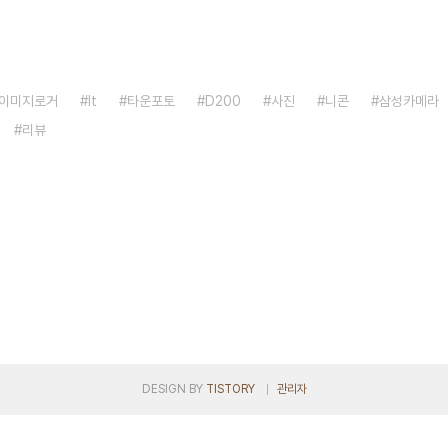
이미지로거
It
타운포토
D200
사진
니콘
삼성카메라
리뷰
DESIGN BY
TISTORY
관리자