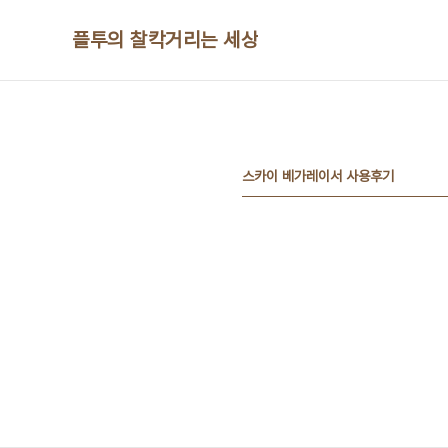
본문 바로가기
플투의 찰칵거리는 세상
스카이 베가레이서 사용후기