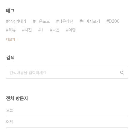
태그
삼성카메라
타운포토
타운리뷰
이미지로거
D200
리뷰
사진
It
니콘
여행
더보기
검색
전체 방문자
오늘
어제