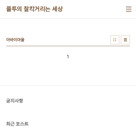
본문 바로가기
플투의 찰칵거리는 세상
아바이마을
1
공지사항
최근 포스트