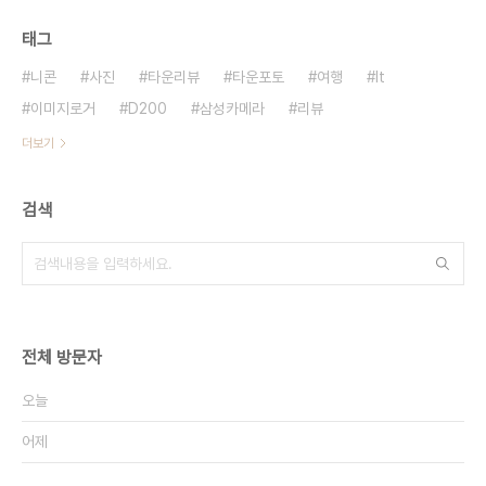
태그
니콘
사진
타운리뷰
타운포토
여행
It
이미지로거
D200
삼성카메라
리뷰
더보기
검색
전체 방문자
오늘
어제