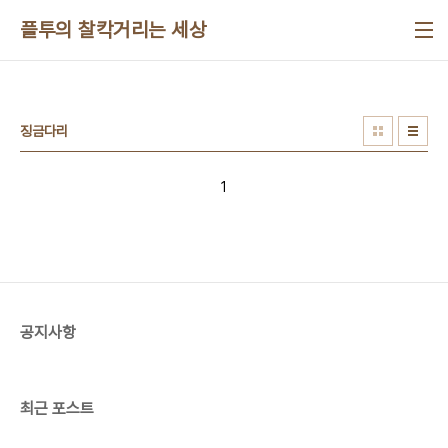
본문 바로가기
플투의 찰칵거리는 세상
징금다리
1
공지사항
최근 포스트