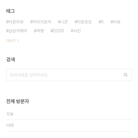
태그
타운리뷰
이미지로거
니콘
타운포토
It
리뷰
삼성카메라
여행
D200
사진
더보기
검색
전체 방문자
오늘
어제