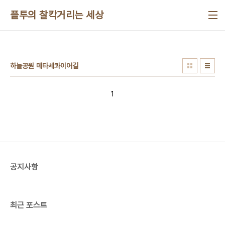
본문 바로가기
플투의 찰칵거리는 세상
하늘공원 메타세콰이어길
1
공지사항
최근 포스트