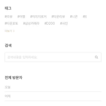
태그
리뷰
여행
이미지로거
타운리뷰
니콘
It
타운포토
삼성카메라
D200
사진
더보기
검색
전체 방문자
오늘
어제