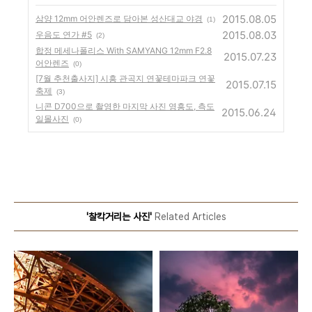
2015.08.05
삼양 12mm 어안렌즈로 담아본 성산대교 야경
(1)
2015.08.03
우음도 연가 #5
(2)
합정 메세나폴리스 With SAMYANG 12mm F2.8
2015.07.23
어안렌즈
(0)
[7월 추천출사지] 시흥 관곡지 연꽃테마파크 연꽃
2015.07.15
축제
(3)
니콘 D700으로 촬영한 마지막 사진 영흥도, 측도
2015.06.24
일몰사진
(0)
'찰칵거리는 사진'
Related Articles