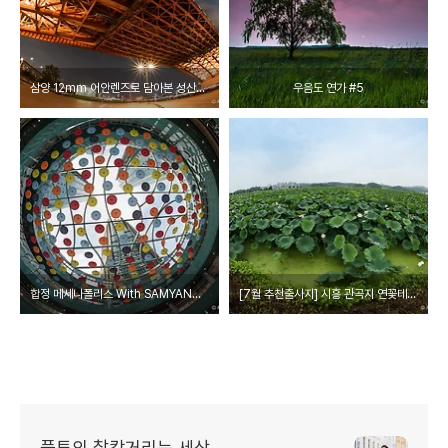
삼양 12mm 어안렌즈로 담아본 성산대교 야경
우음도 연가 #5
합정 메세나폴리스 With SAMYANG 12mm F2.8 어안렌즈
[7월 추천출사지] 시흥 관곡지 연꽃테마파크 연꽃축제
플투의 찰칵거리는 세상