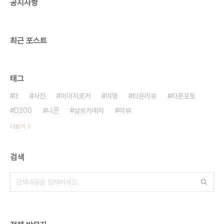
공지사항
최근 포스트
태그
It
사진
이미지로거
여행
타운리뷰
타운포토
D200
니콘
삼성카메라
리뷰
더보기
검색