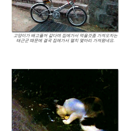
고양이가 배고플꺼 같다며 집에가서 먹을것좀 가져오자는
태근군 때문에 결국 집에가서 멸치 몇마리 가져왔네요.