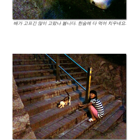
배가 고프긴 많이 고팠나 봅니다. 한숨에 다 먹어 치우네요.