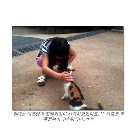
한때는 지은양의 장래희망이 사육사였었다죠..^^ 지금은 우
주정복이라나 뭐라나..ㅎㅎ