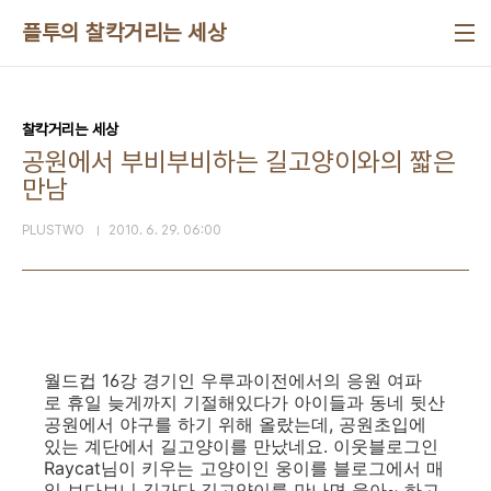
본문 바로가기
플투의 찰칵거리는 세상
찰칵거리는 세상
공원에서 부비부비하는 길고양이와의 짧은
만남
PLUSTWO
2010. 6. 29. 06:00
월드컵 16강 경기인 우루과이전에서의 응원 여파
로 휴일 늦게까지 기절해있다가 아이들과 동네 뒷산
공원에서 야구를 하기 위해 올랐는데, 공원초입에
있는 계단에서 길고양이를 만났네요. 이웃블로그인
Raycat님이 키우는 고양이인 웅이를 블로그에서 매
일 보다보니 길가다 길고양이를 만나면 웅아~ 하고