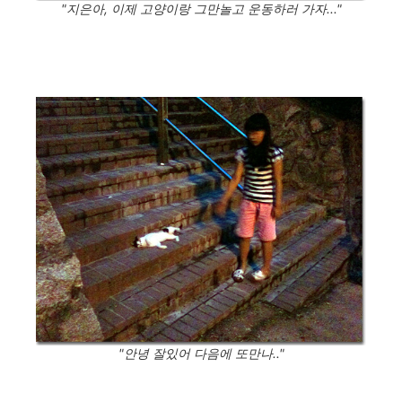
"지은아, 이제 고양이랑 그만놀고 운동하러 가자..."
"안녕 잘있어 다음에 또만나.."