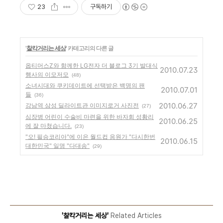
23
구독하기
'
찰칵거리는 세상
' 카테고리의 다른 글
옵티머스Z와 함께한 LG전자 더 블로그 3기 발대식
2010.07.23
행사의 이모저모
(48)
소녀시대와 쿠키데이트에 선택받은 백명의 팬
2010.07.01
들
(36)
2010.06.27
강남역 삼성 딜라이트관 이미지로거 사진전
(27)
심장병 어린이 수술비 마련을 위한 바자회 성황리
2010.06.25
에 잘 마쳤습니다.
(23)
"오! 필승코리아"에 이은 월드컵 응원가 "다시한번
2010.06.15
대한민국" 일명 "다대송"
(29)
'찰칵거리는 세상'
Related Articles