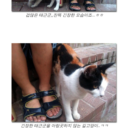
겁많은 태근군,,잔뜩 긴장한 모습이죠...ㅎㅎ
긴장한 태근군을 아랑곳하지 않는 길고양이..ㅋㅋ