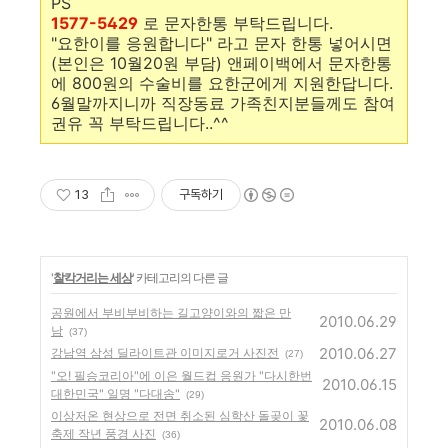
PS
1577-5429
로 문자한통 부탁드립니다.
"요한이를 응원합니다" 라고 문자 한통 넣어시면
(본인은 10월20원 부담) 앤페이백에서 문자한통
에 800원의 수술비를 요한군에게 지원한답니다.
6월말까지니까 직장동료 가족친지분들께도 참여
권유 꼭 부탁드립니다..^^
13
구독하기
'
찰칵거리는 세상
' 카테고리의 다른 글
공원에서 부비부비하는 길고양이와의 짧은 만
2010.06.29
남
(37)
2010.06.27
강남역 삼성 딜라이트관 이미지로거 사진전
(27)
"오! 필승코리아"에 이은 월드컵 응원가 "다시한번
2010.06.15
대한민국" 일명 "다대송"
(29)
이상저온 현상으로 전면 취소된 심학산 돌곶이 꽃
2010.06.08
축제 작년 풍경 사진
(36)