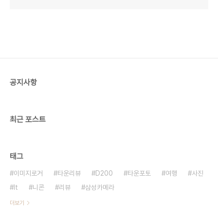
공지사항
최근 포스트
태그
이미지로거
타운리뷰
D200
타운포토
여행
사진
It
니콘
리뷰
삼성카메라
더보기