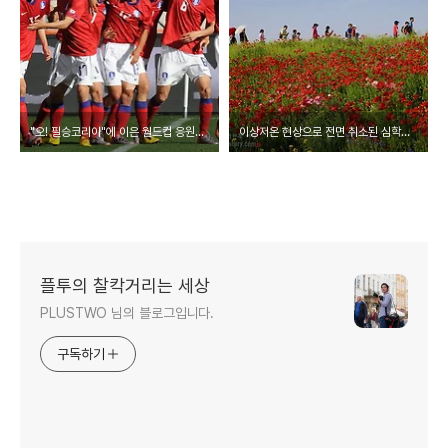
"오! 필승코리아"에 이은 월드컵 응원가 "다시한번 대한민국" 일명 "다대송"
이상저온 현상으로 전면 취소된 심학산 돌곶이 꽃축제 작년 풍경 사진
플투의 찰칵거리는 세상
PLUSTWO 님의 블로그입니다.
구독하기