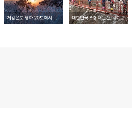
체감온도 영하 20도에서 만난 황홀하고 장엄한 태백산 일출모습
대한민국 8경 대둔산, 사계절중 설경의 풍경이 최고로 환상적인 대둔산 겨울산행
.