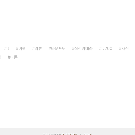
It
여행
리뷰
타운포토
삼성카메라
D200
사진
거
니콘