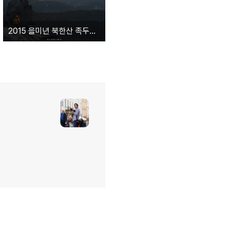
2015 을미년 북한산 족두리봉 일출산행