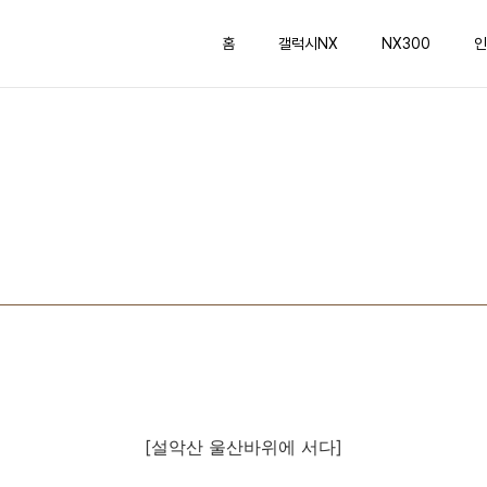
홈
갤럭시NX
NX300
인
[설악산 울산바위에 서다]