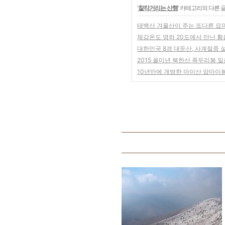
'
찰칵거리는 산행
' 카테고리의 다른 
태백산 겨울산이 주는 또다른 묘미
체감온도 영하 20도에서 만난 
대한민국 8경 대둔산, 사계절중
2015 을미년 북한산 족두리봉 
10년만에 개방한 마이산 암마이