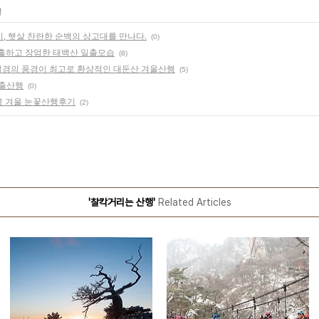
글
, 햇살 찬란한 순백의 상고대를 만나다.
(0)
황홀하고 장엄한 태백산 일출모습
(8)
 설경의 풍경이 최고로 환상적인 대둔산 겨울산행
(5)
일출산행
(0)
봉 겨울 눈꽃산행후기
(2)
'찰칵거리는 산행'
Related Articles